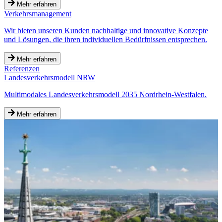
Mehr erfahren
Verkehrsmanagement
Wir bieten unseren Kunden nachhaltige und innovative Konzepte
und Lösungen, die ihren individuellen Bedürfnissen entsprechen.
Mehr erfahren
Referenzen
Landesverkehrsmodell NRW
Multimodales Landesverkehrsmodell 2035 Nordrhein-Westfalen.
Mehr erfahren